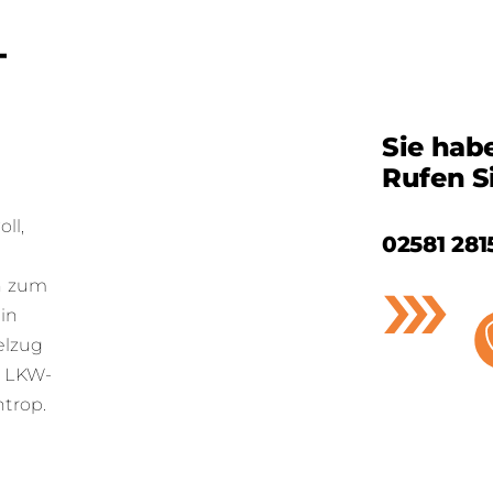
–
Sie hab
Rufen S
ll,
02581 281
rn zum
in
elzug
0 LKW-
trop.