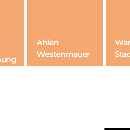
Ahlen
War
Westenmauer
Sta
hung