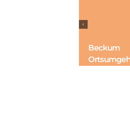
Beckum
Ortsumge