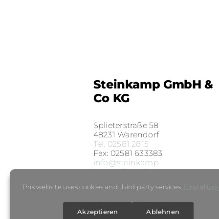
Steinkamp GmbH &
Co KG
Splieterstraße 58
48231 Warendorf
Tel: 02581 2815
Fax: 02581 633383
info@steinkamp-
baustoffhandel.de
This website uses cookies and third party services.
Einstellu
Impressum
Datenschutzerklärung
Jobs
Akzeptieren
Ablehnen