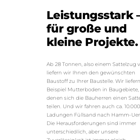
Leistungsstark 
für große und
kleine Projekte.
Ab 28 Tonnen, also einem Sattelzug vo
liefern wir Ihnen den gewünschten
Baustoff zu Ihrer Baustelle. Wir liefe
Beispiel Mutterboden in Baugebiete, 
denen sich die Bauherren einen Satt
teilen. Und wir fahren auch ca. 10.00
Ladungen Füllsand nach Hamm-Uen
Die Herausforderungen sind immer
unterschiedlich, aber unsere