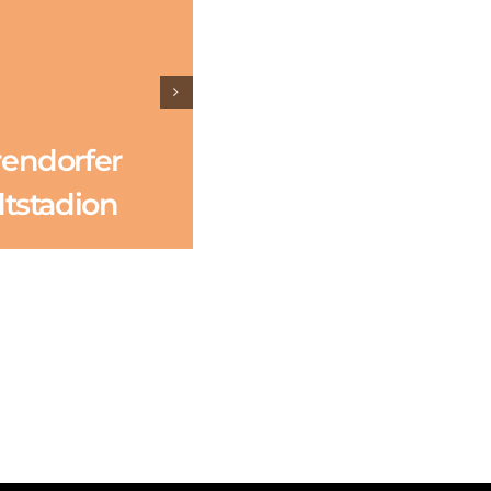
endorfer
Windparks
dtstadion